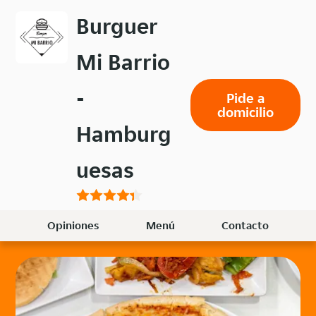
Volver
Burguer
al
menú
Mi Barrio
principal
-
Pide a
domicilio
Hamburg
uesas
Opiniones
Menú
Contacto